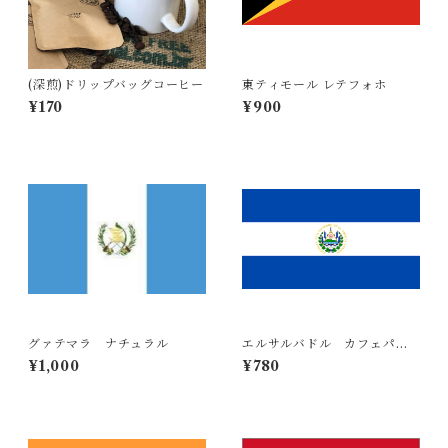
(深煎)ドリップバッグコーヒー
東ティモール レテフォホ
¥170
¥900
グァテマラ ナチュラル
エルサルバドル カフェパカ
ス
¥1,000
¥780