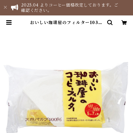
2025.04 よりコーヒー価格改定しております。ご
確認ください。
おいしい珈琲屋のフィルター103
５～７人用 | チバコーヒーネットシ
ョップ